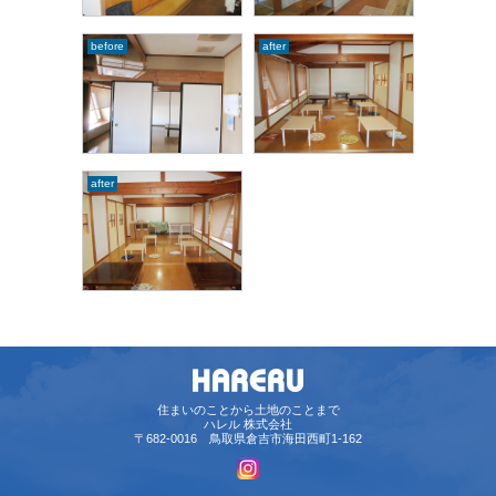
before
after
after
住まいのことから土地のことまで
ハレル 株式会社
〒682-0016 鳥取県倉吉市海田西町1-162