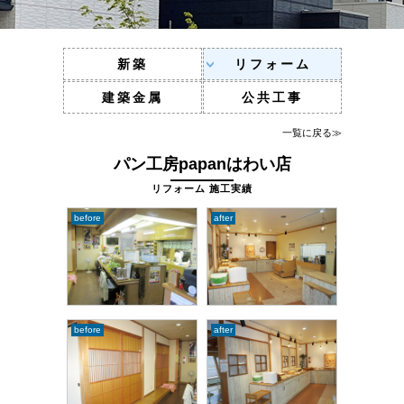
新築
リフォーム
建築金属
公共工事
一覧に戻る≫
パン工房papanはわい店
リフォーム 施工実績
before
after
before
after