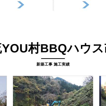
YOU村BBQハウ
新築工事 施工実績