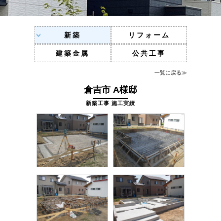
新築
リフォーム
建築金属
公共工事
一覧に戻る≫
倉吉市 A様邸
新築工事 施工実績