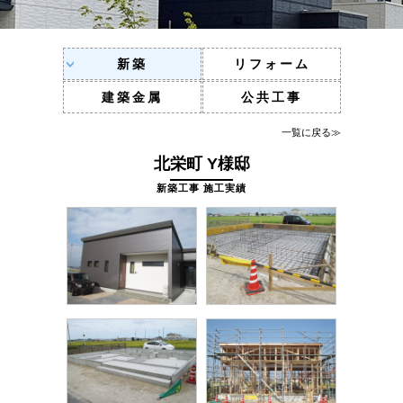
新築
リフォーム
建築金属
公共工事
一覧に戻る≫
北栄町 Y様邸
新築工事 施工実績